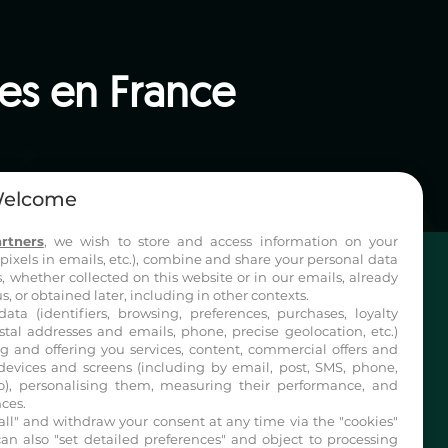
ées en France
elcome
rtners
, we wish to store and access information on your
 pixels in emails, etc.), combine and share your personal data
, whether collected on this website or in our emails, already
s, or obtained later, including in other contexts.
data (identifiers, browsing, preferences, purchases, loyalty
stal addresses and emails, phone, precise geolocation, etc.)
+33 3 86 39 58 50
g and offering you services, content, commercial offers and
devices and screens (including by email, post, SMS, phone,
o), personalising them, measuring their performance, and
ces.
all" and withdraw your consent at any time via the "cookies"
can also "set detailed preferences" and object to processing