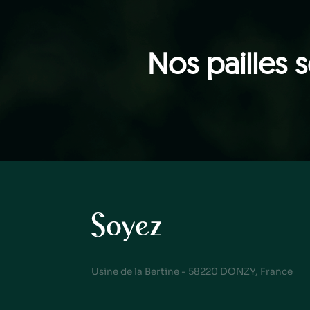
Nos pailles 
Usine de la Bertine - 58220 DONZY, France