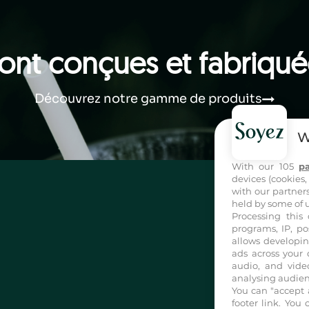
sont conçues et fabriqu
Découvrez notre gamme de produits
W
With our 105
pa
devices (cookies,
with our partners
held by some of u
Processing this 
programs, IP, po
allows developin
ads across your 
audio, and vide
analysing audien
You can "accept 
footer link
. You 